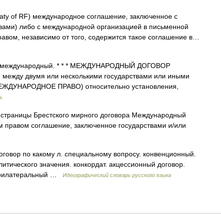
eaty of RF) международное соглашение, заключенное с
твами) либо с международной организацией в письменной
вом, независимо от того, содержится такое соглашение в…
 международный. * * * МЕЖДУНАРОДНЫЙ ДОГОВОР
жду двумя или несколькими государствами или иными
МЕЖДУНАРОДНОЕ ПРАВО) относительно установления,
ь
страницы Брестского мирного договора Международный
 правом соглашение, заключенное государствами и/или
говор по какому л. специальному вопросу. конвенционный.
итического значения. конкордат. акцессионный договор.
люрилатеральный …
Идеографический словарь русского языка