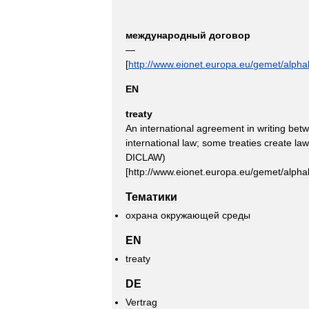
международный
договор
—
[
http:
//
www
.
eionet
.
europa
.
eu
/
gemet
/
alpha
EN
treaty
An
international
agreement
in
writing
bet
international
law
;
some
treaties
create
law
DICLAW
)
[
http:
//
www
.
eionet
.
europa
.
eu
/
gemet
/
alpha
Тематики
охрана
окружающей
среды
EN
treaty
DE
Vertrag