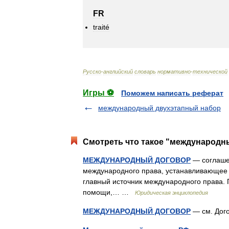
FR
traité
Русско
-
английский
словарь
нормативно
-
технической
Игры ⚽
Поможем написать реферат
международный двухэтапный набор
Смотреть что такое "международны
МЕЖДУНАРОДНЫЙ ДОГОВОР
— соглаше
международного права, устанавливающее 
главный источник международного права.
помощи,… …
Юридическая энциклопедия
МЕЖДУНАРОДНЫЙ ДОГОВОР
— см. До