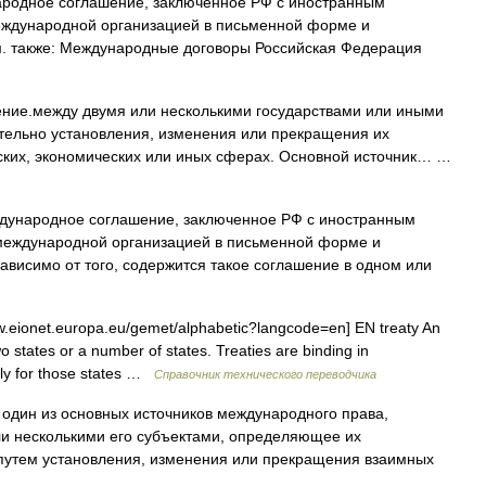
одное соглашение, заключенное РФ с иностранным
международной организацией в письменной форме и
. также: Международные договоры Российская Федерация
ние.между двумя или несколькими государствами или иными
тельно установления, изменения или прекращения их
ских, экономических или иных сферах. Основной источник… …
ународное соглашение, заключенное РФ с иностранным
 международной организацией в письменной форме и
висимо от того, содержится такое соглашение в одном или
.eionet.europa.eu/gemet/alphabetic?langcode=en] EN treaty An
o states or a number of states. Treaties are binding in
only for those states …
Справочник технического переводчика
) один из основных источников международного права,
и несколькими его субъектами, определяющее их
путем установления, изменения или прекращения взаимных