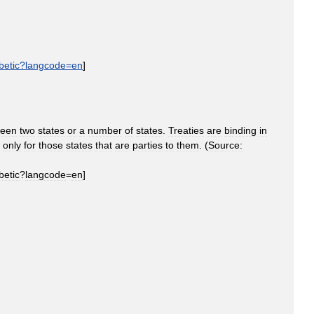
betic
?
langcode
=
en
]
ween
two
states
or
a
number
of
states
.
Treaties
are
binding
in
only
for
those
states
that
are
parties
to
them
. (
Source:
betic
?
langcode
=
en
]