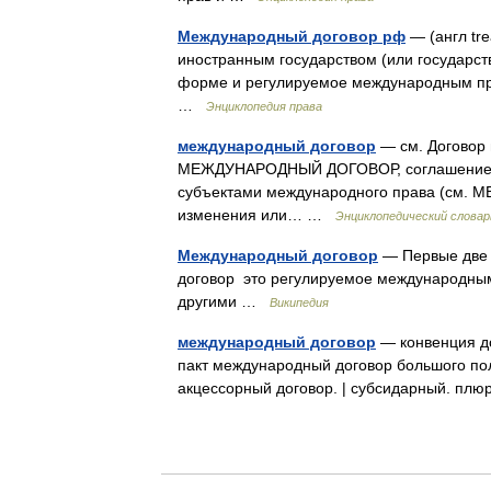
Международный договор рф
— (англ tr
иностранным государством (или государс
форме и регулируемое международным пра
…
Энциклопедия права
международный договор
— см. Договор
МЕЖДУНАРОДНЫЙ ДОГОВОР, соглашение ме
субъектами международного права (см. 
изменения или… …
Энциклопедический словар
Международный договор
— Первые две 
договор это регулируемое международным
другими …
Википедия
международный договор
— конвенция до
пакт международный договор большого пол
акцессорный договор. | субсидарный. п