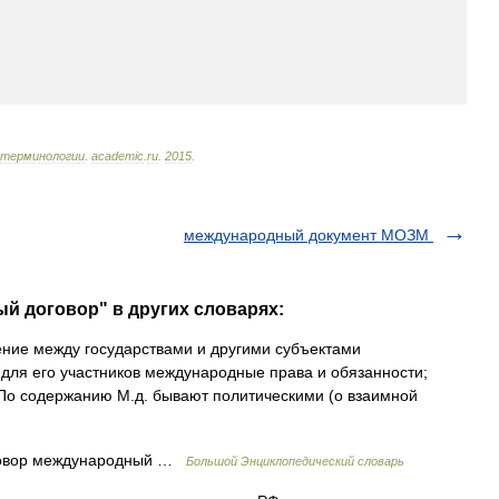
терминологии
.
academic
.
ru
.
2015
.
международный документ МОЗМ
й договор" в других словарях:
ние между государствами и другими субъектами
для его участников международные права и обязанности;
 По содержанию М.д. бывают политическими (о взаимной
говор международный …
Большой Энциклопедический словарь