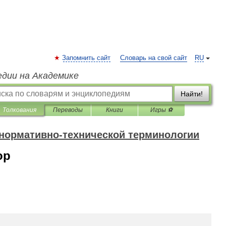
Запомнить сайт
Словарь на свой сайт
RU
едии на Академике
Найти!
Толкования
Переводы
Книги
Игры ⚽
 нормативно-технической терминологии
ор