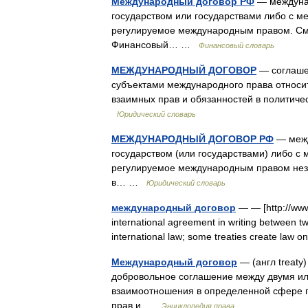
Международный договор РФ
— междунар
государством или государствами либо с 
регулируемое международным правом. См
Финансовый… …
Финансовый словарь
МЕЖДУНАРОДНЫЙ ДОГОВОР
— соглаше
субъектами международного права относи
взаимных прав и обязанностей в политиче
Юридический словарь
МЕЖДУНАРОДНЫЙ ДОГОВОР РФ
— межд
государством (или государствами) либо с
регулируемое международным правом неза
в… …
Юридический словарь
международный договор
— — [http://www
international agreement in writing between tw
international law; some treaties create law 
Международный договор
— (англ treaty
добровольное соглашение между двумя ил
взаимоотношения в определенной сфере 
прав и …
Энциклопедия права